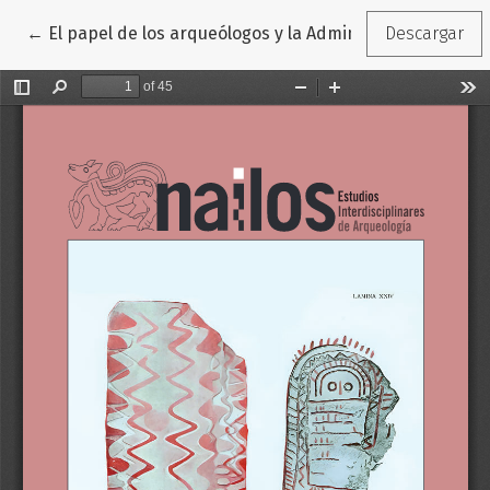
Volver a los detalles del artículo
←
El papel de los arqueólogos y la Administración en la 
Descargar